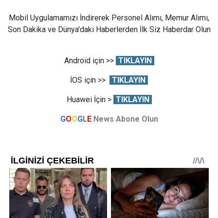
Mobil Uygulamamızı İndirerek Personel Alımı, Memur Alımı,
Son Dakika ve Dünya'daki Haberlerden İlk Siz Haberdar Olun
Android için >>
TIKLAYIN
İOS için >>
TIKLAYIN
Huawei İçin >
TIKLAYIN
G
O
O
G
L
E
News Abone Olun