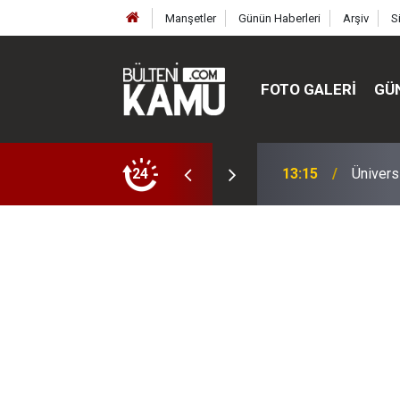
Manşetler
Günün Haberleri
Arşiv
S
FOTO GALERI
GÜ
ülte ve enstitüler kuruldu, bazıları kapatıldı
24
13:00
MEB’de 