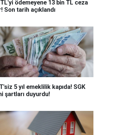
 TL'yi ödemeyene 13 bin TL ceza
r! Son tarih açıklandı
T'siz 5 yıl emeklilik kapıda! SGK
ni şartları duyurdu!