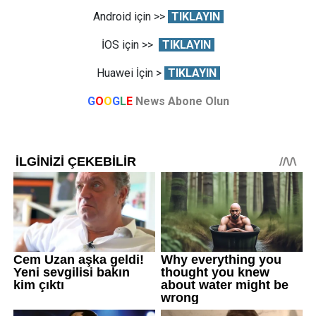
Android için >>
TIKLAYIN
İOS için >>
TIKLAYIN
Huawei İçin >
TIKLAYIN
G
O
O
G
L
E
News Abone Olun