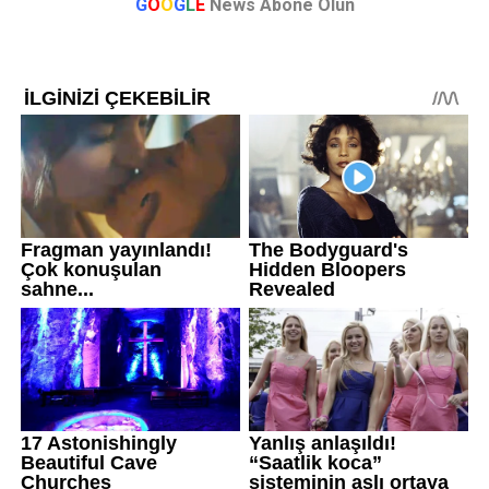
G
O
O
G
L
E
News Abone Olun