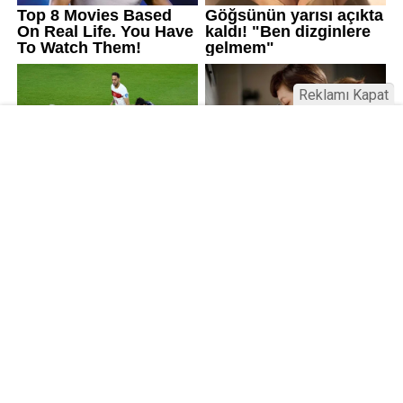
Reklamı Kapat
Kamu Bülteni © 2023
Anasayfa
Künye
İletişim
Gizlilik İlkeleri
Sitene Ekle