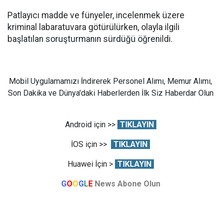
Patlayıcı madde ve fünyeler, incelenmek üzere
kriminal labaratuvara götürülürken, olayla ilgili
başlatılan soruşturmanın sürdüğü öğrenildi.
Mobil Uygulamamızı İndirerek Personel Alımı, Memur Alımı,
Son Dakika ve Dünya'daki Haberlerden İlk Siz Haberdar Olun
Android için >>
TIKLAYIN
İOS için >>
TIKLAYIN
Huawei İçin >
TIKLAYIN
G
O
O
G
L
E
News Abone Olun