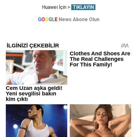
Huawei İçin >
TIKLAYIN
G
O
O
G
L
E
News Abone Olun