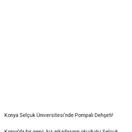
Konya Selçuk Üniversitesi'nde Pompalı Dehşeti!
Konya'da bir genç, kız arkadaşının okuduğu Selçuk