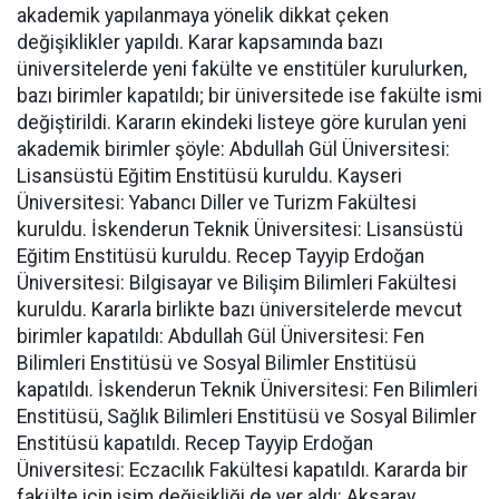
akademik yapılanmaya yönelik dikkat çeken
değişiklikler yapıldı. Karar kapsamında bazı
üniversitelerde yeni fakülte ve enstitüler kurulurken,
bazı birimler kapatıldı; bir üniversitede ise fakülte ismi
değiştirildi. Kararın ekindeki listeye göre kurulan yeni
akademik birimler şöyle: Abdullah Gül Üniversitesi:
Lisansüstü Eğitim Enstitüsü kuruldu. Kayseri
Üniversitesi: Yabancı Diller ve Turizm Fakültesi
kuruldu. İskenderun Teknik Üniversitesi: Lisansüstü
Eğitim Enstitüsü kuruldu. Recep Tayyip Erdoğan
Üniversitesi: Bilgisayar ve Bilişim Bilimleri Fakültesi
kuruldu. Kararla birlikte bazı üniversitelerde mevcut
birimler kapatıldı: Abdullah Gül Üniversitesi: Fen
Bilimleri Enstitüsü ve Sosyal Bilimler Enstitüsü
kapatıldı. İskenderun Teknik Üniversitesi: Fen Bilimleri
Enstitüsü, Sağlık Bilimleri Enstitüsü ve Sosyal Bilimler
Enstitüsü kapatıldı. Recep Tayyip Erdoğan
Üniversitesi: Eczacılık Fakültesi kapatıldı. Kararda bir
fakülte için isim değişikliği de yer aldı: Aksaray