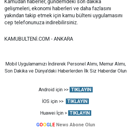
Kamudan haberler, gündemdeki son dakika
gelişmeleri, ekonomi haberleri ve daha fazlasını
yakından takip etmek için kamu bülteni uygulamasını
cep telefonunuza indirebilirsiniz.
KAMUBULTENİ.COM - ANKARA
Mobil Uygulamamızı İndirerek Personel Alımı, Memur Alımı,
Son Dakika ve Dünya'daki Haberlerden İlk Siz Haberdar Olun
Android için >>
TIKLAYIN
İOS için >>
TIKLAYIN
Huawei İçin >
TIKLAYIN
G
O
O
G
L
E
News Abone Olun