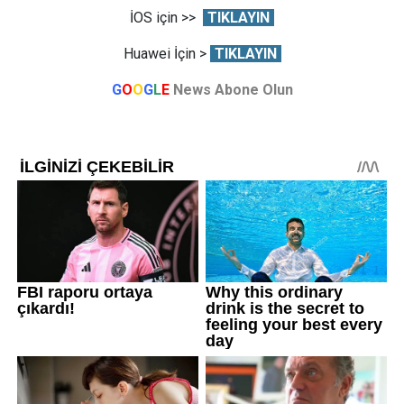
İOS için >>
TIKLAYIN
Huawei İçin >
TIKLAYIN
G
O
O
G
L
E
News Abone Olun