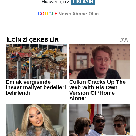
Huawei İçin >
TIKLAYIN
G
O
O
G
L
E
News Abone Olun