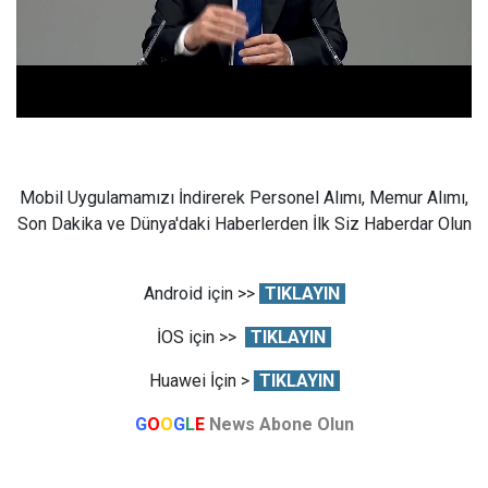
Mobil Uygulamamızı İndirerek Personel Alımı, Memur Alımı,
Son Dakika ve Dünya'daki Haberlerden İlk Siz Haberdar Olun
Android için >>
TIKLAYIN
İOS için >>
TIKLAYIN
Huawei İçin >
TIKLAYIN
G
O
O
G
L
E
News Abone Olun