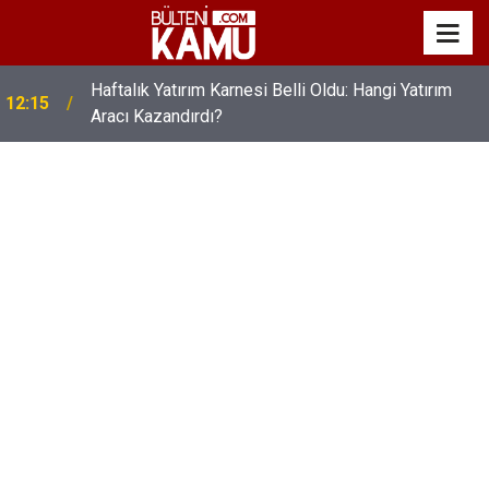
Öğretmenlerin Maaş Promosyon Anlaşması
11:30
İmzalandı