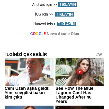
Android için >>
TIKLAYIN
İOS için >>
TIKLAYIN
Huawei İçin >
TIKLAYIN
G
O
O
G
L
E
News Abone Olun