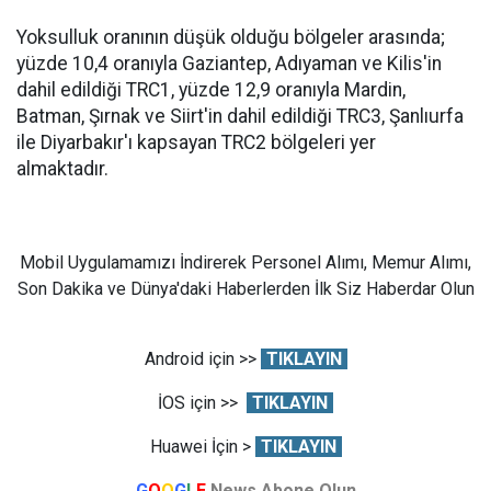
Yoksulluk oranının düşük olduğu bölgeler arasında;
yüzde 10,4 oranıyla Gaziantep, Adıyaman ve Kilis'in
dahil edildiği TRC1, yüzde 12,9 oranıyla Mardin,
Batman, Şırnak ve Siirt'in dahil edildiği TRC3, Şanlıurfa
ile Diyarbakır'ı kapsayan TRC2 bölgeleri yer
almaktadır.
Mobil Uygulamamızı İndirerek Personel Alımı, Memur Alımı,
Son Dakika ve Dünya'daki Haberlerden İlk Siz Haberdar Olun
Android için >>
TIKLAYIN
İOS için >>
TIKLAYIN
Huawei İçin >
TIKLAYIN
G
O
O
G
L
E
News Abone Olun