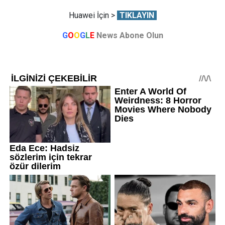
Huawei İçin >
TIKLAYIN
G
O
O
G
L
E
News Abone Olun