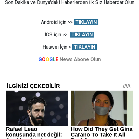
Son Dakika ve Dünya'daki Haberlerden İlk Siz Haberdar Olun
Android için >>
TIKLAYIN
İOS için >>
TIKLAYIN
Huawei İçin >
TIKLAYIN
G
O
O
G
L
E
News Abone Olun