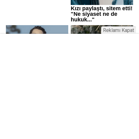
Reklamı Kapat
Kamu Bülteni © 2023
Anasayfa
Künye
İletişim
Gizlilik İlkeleri
Sitene Ekle