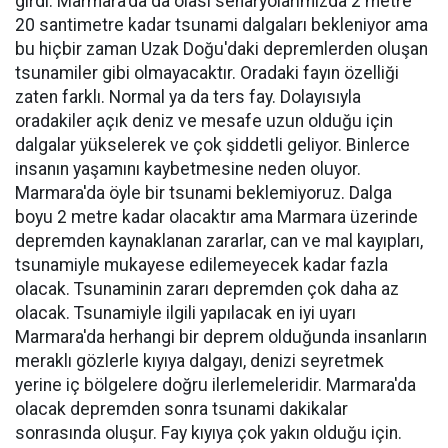
girdi. Marmara'da da olası senaryolarımızda 2 metre
20 santimetre kadar tsunami dalgaları bekleniyor ama
bu hiçbir zaman Uzak Doğu'daki depremlerden oluşan
tsunamiler gibi olmayacaktır. Oradaki fayın özelliği
zaten farklı. Normal ya da ters fay. Dolayısıyla
oradakiler açık deniz ve mesafe uzun olduğu için
dalgalar yükselerek ve çok şiddetli geliyor. Binlerce
insanın yaşamını kaybetmesine neden oluyor.
Marmara'da öyle bir tsunami beklemiyoruz. Dalga
boyu 2 metre kadar olacaktır ama Marmara üzerinde
depremden kaynaklanan zararlar, can ve mal kayıpları,
tsunamiyle mukayese edilemeyecek kadar fazla
olacak. Tsunaminin zararı depremden çok daha az
olacak. Tsunamiyle ilgili yapılacak en iyi uyarı
Marmara'da herhangi bir deprem olduğunda insanların
meraklı gözlerle kıyıya dalgayı, denizi seyretmek
yerine iç bölgelere doğru ilerlemeleridir. Marmara'da
olacak depremden sonra tsunami dakikalar
sonrasında oluşur. Fay kıyıya çok yakın olduğu için.