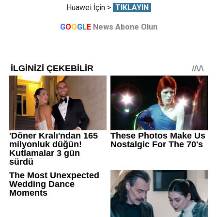
Huawei İçin >
TIKLAYIN
G
O
O
G
L
E
News Abone Olun