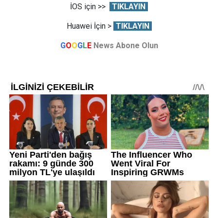
İOS için >>
TIKLAYIN
Huawei İçin >
TIKLAYIN
G
O
O
G
L
E
News Abone Olun