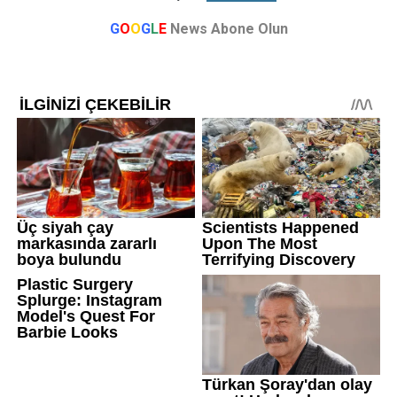
G
O
O
G
L
E
News Abone Olun