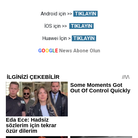
Android için >>
TIKLAYIN
İOS için >>
TIKLAYIN
Huawei İçin >
TIKLAYIN
G
O
O
G
L
E
News Abone Olun