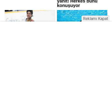
Reklamı Kapat
Kamu Bülteni © 2023
Anasayfa
Künye
İletişim
Gizlilik İlkeleri
Sitene Ekle