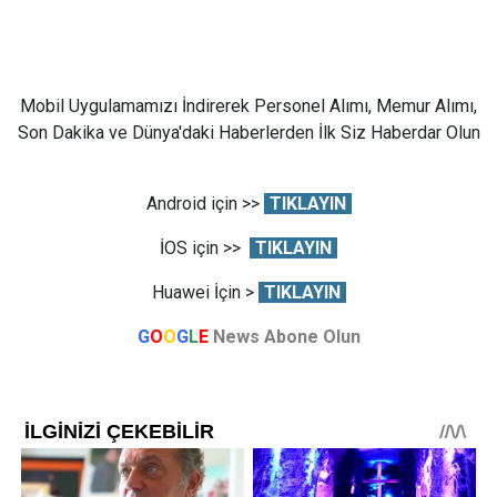
Mobil Uygulamamızı İndirerek Personel Alımı, Memur Alımı,
Son Dakika ve Dünya'daki Haberlerden İlk Siz Haberdar Olun
Android için >>
TIKLAYIN
İOS için >>
TIKLAYIN
Huawei İçin >
TIKLAYIN
G
O
O
G
L
E
News Abone Olun