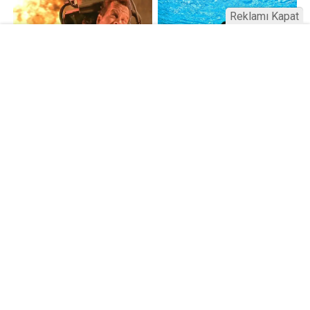
Reklamı Kapat
Kamu Bülteni © 2023
Anasayfa
Künye
İletişim
Gizlilik İlkeleri
Sitene Ekle