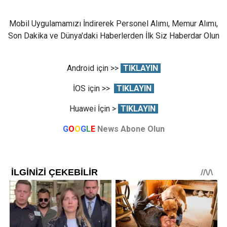
Mobil Uygulamamızı İndirerek Personel Alımı, Memur Alımı,
Son Dakika ve Dünya'daki Haberlerden İlk Siz Haberdar Olun
Android için >>
TIKLAYIN
İOS için >>
TIKLAYIN
Huawei İçin >
TIKLAYIN
G
O
O
G
L
E
News Abone Olun