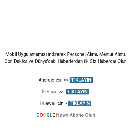
Mobil Uygulamamızı İndirerek Personel Alımı, Memur Alımı,
Son Dakika ve Dünya'daki Haberlerden İlk Siz Haberdar Olun
Android için >>
TIKLAYIN
İOS için >>
TIKLAYIN
Huawei İçin >
TIKLAYIN
G
O
O
G
L
E
News Abone Olun