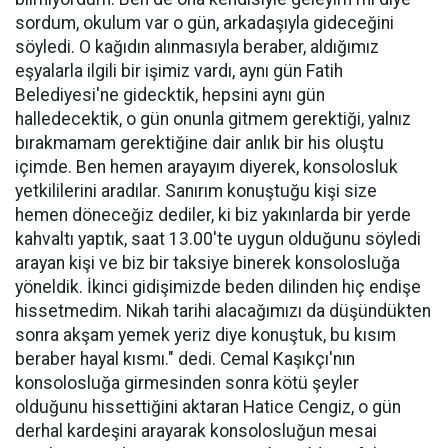
sordum, okulum var o gün, arkadaşıyla gideceğini
söyledi. O kağıdın alınmasıyla beraber, aldığımız
eşyalarla ilgili bir işimiz vardı, aynı gün Fatih
Belediyesi'ne gidecktik, hepsini aynı gün
halledecektik, o gün onunla gitmem gerektiği, yalnız
bırakmamam gerektiğine dair anlık bir his oluştu
içimde. Ben hemen arayayım diyerek, konsolosluk
yetkililerini aradılar. Sanırım konuştuğu kişi size
hemen döneceğiz dediler, ki biz yakınlarda bir yerde
kahvaltı yaptık, saat 13.00'te uygun olduğunu söyledi
arayan kişi ve biz bir taksiye binerek konsolosluğa
yöneldik. İkinci gidişimizde beden dilinden hiç endişe
hissetmedim. Nikah tarihi alacağımızı da düşündükten
sonra akşam yemek yeriz diye konuştuk, bu kısım
beraber hayal kısmı." dedi. Cemal Kaşıkçı'nın
konsolosluğa girmesinden sonra kötü şeyler
olduğunu hissettiğini aktaran Hatice Cengiz, o gün
derhal kardeşini arayarak konsolosluğun mesai