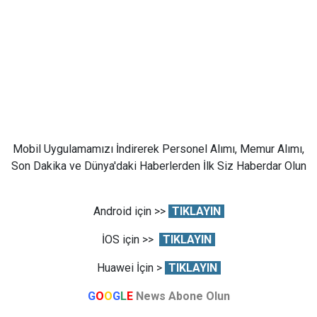
Mobil Uygulamamızı İndirerek Personel Alımı, Memur Alımı,
Son Dakika ve Dünya'daki Haberlerden İlk Siz Haberdar Olun
Android için >>
TIKLAYIN
İOS için >>
TIKLAYIN
Huawei İçin >
TIKLAYIN
G
O
O
G
L
E
News Abone Olun