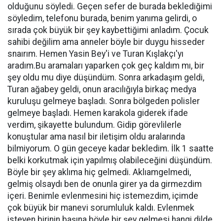
olduğunu söyledi. Geçen sefer de burada beklediğimi
söyledim, telefonu burada, benim yanıma gelirdi, o
sırada çok büyük bir şey kaybettiğimi anladım. Çocuk
sahibi değilim ama anneler böyle bir duygu hisseder
snaırım. Hemen Yasin Bey'i ve Turan Kışlakçı'yı
aradım.Bu aramaları yaparken çok geç kaldım mı, bir
şey oldu mu diye düşündüm. Sonra arkadaşım geldi,
Turan ağabey geldi, onun aracılığıyla birkaç medya
kuruluşu gelmeye başladı. Sonra bölgeden polisler
gelmeye başladı. Hemen karakola giderek ifade
verdim, şikayette bulundum. Gidip görevlilerle
konuştular ama nasıl bir iletişim oldu aralarında
bilmiyorum. O gün geceye kadar bekledim. İlk 1 saatte
belki korkutmak için yapılmış olabileceğini düşündüm.
Böyle bir şey aklıma hiç gelmedi. Aklıamgelmedi,
gelmiş olsaydı ben de onunla girer ya da girmezdim
içeri. Benimle evlenmesini hiç istemezdim, içimde
çok büyük bir manevi sorumluluk kaldı. Evlenmek
isteyen birinin başına böyle bir şey gelmesi hangi dilde