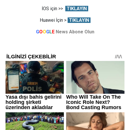
İOS için >>
TIKLAYIN
Huawei İçin >
TIKLAYIN
G
O
O
G
L
E
News Abone Olun