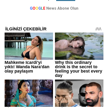
G
O
O
G
L
E
News Abone Olun