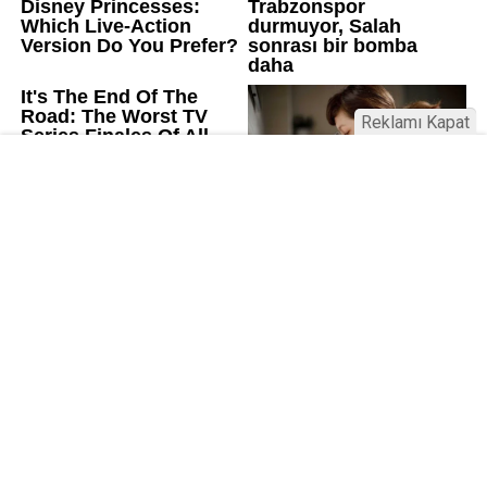
Reklamı Kapat
Üniversitelerde değişim: Yeni fakülte
ve enstitüler kuruldu, bazıları kapatıldı
Resmi Gazete’de yayımlanan kararla bazı
üniversitelerde yeni fakülte ve enstitüler kuruldu, bazı