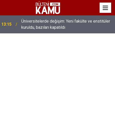
MEB’de üst düzey değişim: Genel müdürler değişti,
13:00
yeni isimler atandı