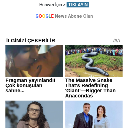
Huawei İçin >
TIKLAYIN
G
O
O
G
L
E
News Abone Olun