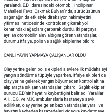
yaralandı. E.D. idaresindeki otomobil, İncilipınar
Mahallesi Fevzi Çakmak Bulvarı'nda, sürücüsünün
sağanağın da etkisiyle direksiyon hakimiyetini
yitirmesi neticesinde kontrolden çıkarak yol
kenarındaki ağaçlara çarparak durdu. İki parçaya
ayrılan otomobilin alev aldığını gören vatandaşlar,
durumu itfaiye, polis ve sağlık ekiplerine bildirdi.
CANLI YAYIN YAPMAYA ÇALIŞANLAR OLDU
Olay yerine gelen polis ekipleri alevlere ilk müdahaleyi
yangın söndürme tüpüyle yaparken, itfaiye ekipleri de
olay yerine gelerek yangını büyümeden kontrol altına
alıp araçta sıkışan vatandaşları çıkardı. Sağlık ekipleri,
sürücü E.D'nin hayatını kaybettiğini belirledi. Yaralılar
A.I. , E.G. ve M.K. ambulanslarla hastaneye sevk
edilirken, olay yerine gelen bazı vatandaşlar yaralı ve
hayatını kaybeden kazazedeleri videoya kaydetmeye