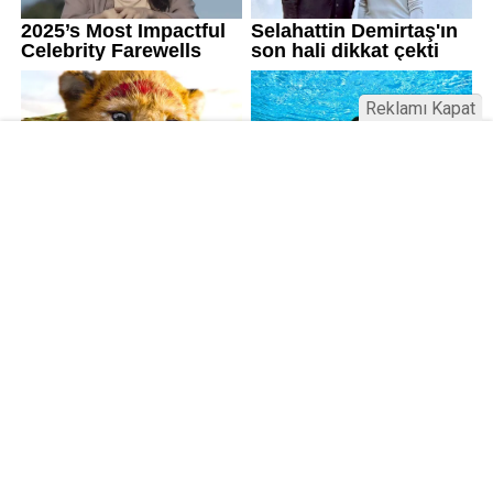
Reklamı Kapat
Üniversitelerde değişim: Yeni fakülte
ve enstitüler kuruldu, bazıları kapatıldı
Resmi Gazete’de yayımlanan kararla bazı
üniversitelerde yeni fakülte ve enstitüler kuruldu, bazı
birimler kapatıldı. AGÜ ve İSTE’de Lisansüstü Eğitim