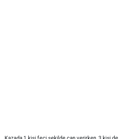
Kazada 1 kişi feci şekilde can verirken, 3 kişi de