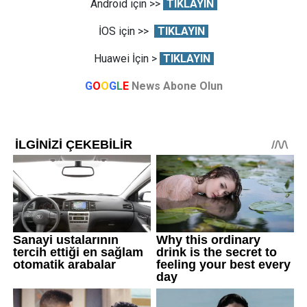
Android için >>
TIKLAYIN
İOS için >>
TIKLAYIN
Huawei İçin >
TIKLAYIN
G
O
O
G
L
E
News Abone Olun