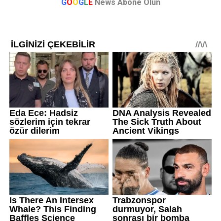
G
O
O
G
L
E
News Abone Olun