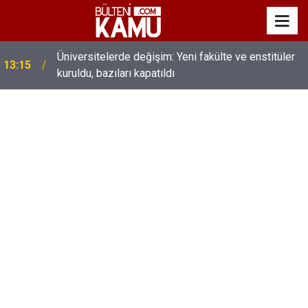
Üniversitelerde değişim: Yeni fakülte ve enstitüler
13:15
kuruldu, bazıları kapatıldı
MEB’de üst düzey değişim: Genel müdürler değişti,
13:00
yeni isimler atandı