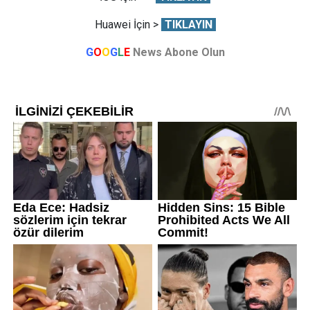
Huawei İçin >
TIKLAYIN
G
O
O
G
L
E
News Abone Olun