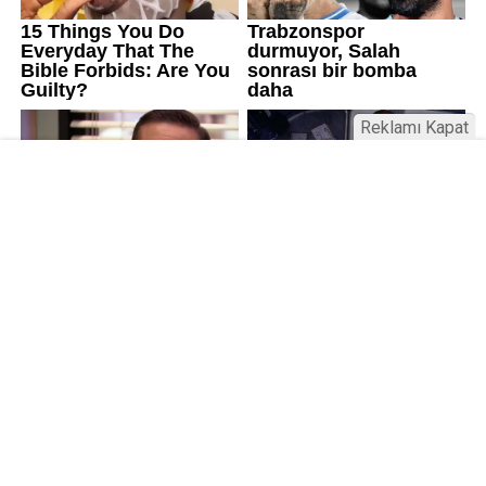
Reklamı Kapat
Üniversitelerde değişim: Yeni fakülte
ve enstitüler kuruldu, bazıları kapatıldı
Resmi Gazete’de yayımlanan kararla bazı
üniversitelerde yeni fakülte ve enstitüler kuruldu, bazı