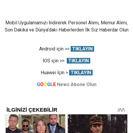
Mobil Uygulamamızı İndirerek Personel Alımı, Memur Alımı,
Son Dakika ve Dünya'daki Haberlerden İlk Siz Haberdar Olun
Android için >>
TIKLAYIN
İOS için >>
TIKLAYIN
Huawei İçin >
TIKLAYIN
G
O
O
G
L
E
News Abone Olun