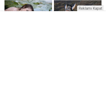
Reklamı Kapat
Kamu Bülteni © 2023
Anasayfa
Künye
İletişim
Gizlilik İlkeleri
Sitene Ekle