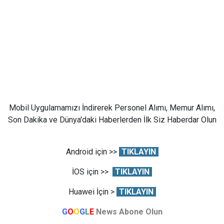
Mobil Uygulamamızı İndirerek Personel Alımı, Memur Alımı,
Son Dakika ve Dünya'daki Haberlerden İlk Siz Haberdar Olun
Android için >>
TIKLAYIN
İOS için >>
TIKLAYIN
Huawei İçin >
TIKLAYIN
G
O
O
G
L
E
News Abone Olun