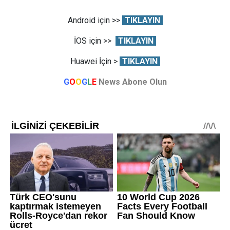
Android için >>
TIKLAYIN
İOS için >>
TIKLAYIN
Huawei İçin >
TIKLAYIN
G
O
O
G
L
E
News Abone Olun