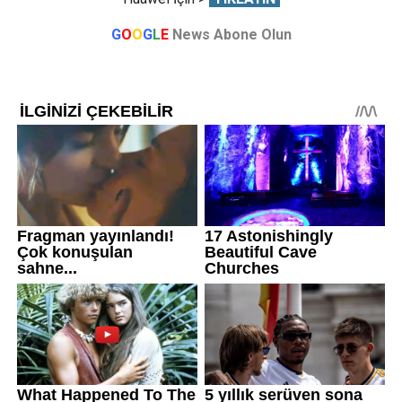
G
O
O
G
L
E
News Abone Olun