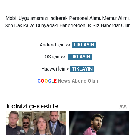
Mobil Uygulamamızı İndirerek Personel Alımı, Memur Alımı,
Son Dakika ve Dünya'daki Haberlerden İlk Siz Haberdar Olun
Android için >>
TIKLAYIN
İOS için >>
TIKLAYIN
Huawei İçin >
TIKLAYIN
G
O
O
G
L
E
News Abone Olun