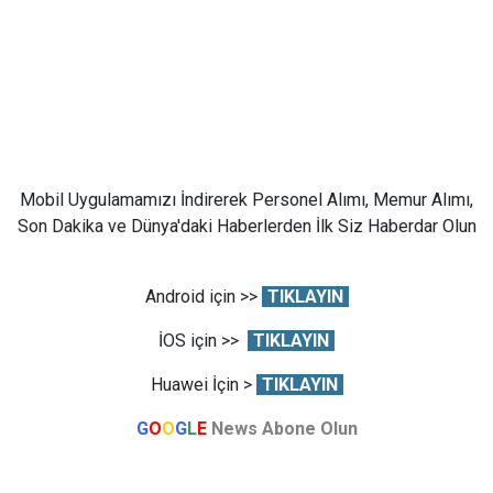
Mobil Uygulamamızı İndirerek Personel Alımı, Memur Alımı,
Son Dakika ve Dünya'daki Haberlerden İlk Siz Haberdar Olun
Android için >>
TIKLAYIN
İOS için >>
TIKLAYIN
Huawei İçin >
TIKLAYIN
G
O
O
G
L
E
News Abone Olun