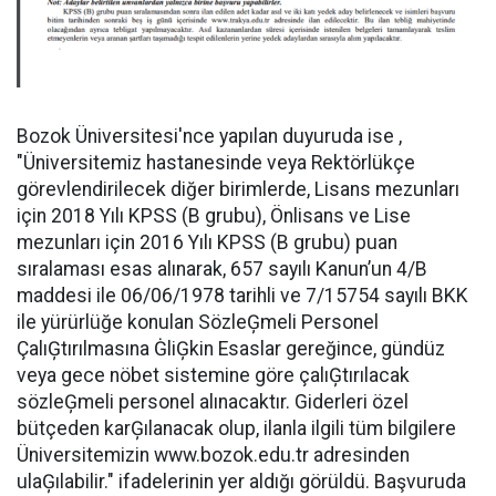
Bozok Üniversitesi'nce yapılan duyuruda ise ,
"Üniversitemiz hastanesinde veya Rektörlükçe
görevlendirilecek diğer birimlerde, Lisans mezunları
için 2018 Yılı KPSS (B grubu), Önlisans ve Lise
mezunları için 2016 Yılı KPSS (B grubu) puan
sıralaması esas alınarak, 657 sayılı Kanun’un 4/B
maddesi ile 06/06/1978 tarihli ve 7/15754 sayılı BKK
ile yürürlüğe konulan SözleĢmeli Personel
ÇalıĢtırılmasına ĠliĢkin Esaslar gereğince, gündüz
veya gece nöbet sistemine göre çalıĢtırılacak
sözleĢmeli personel alınacaktır. Giderleri özel
bütçeden karĢılanacak olup, ilanla ilgili tüm bilgilere
Üniversitemizin www.bozok.edu.tr adresinden
ulaĢılabilir." ifadelerinin yer aldığı görüldü. Başvuruda