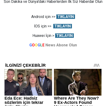
Son Dakika ve Dünya'daki Haberlerden İlk Siz Haberdar Olun
Android için >>
TIKLAYIN
İOS için >>
TIKLAYIN
Huawei İçin >
TIKLAYIN
G
O
O
G
L
E
News Abone Olun