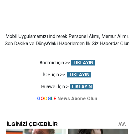
Mobil Uygulamamızı İndirerek Personel Alımı, Memur Alımı,
Son Dakika ve Dünya'daki Haberlerden İlk Siz Haberdar Olun
Android için >>
TIKLAYIN
İOS için >>
TIKLAYIN
Huawei İçin >
TIKLAYIN
G
O
O
G
L
E
News Abone Olun