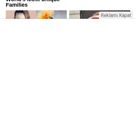
Reklamı Kapat
Kamu Bülteni © 2023
Anasayfa
Künye
İletişim
Gizlilik İlkeleri
Sitene Ekle