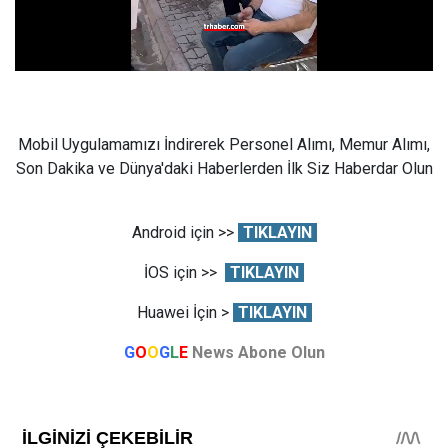
Mobil Uygulamamızı İndirerek Personel Alımı, Memur Alımı,
Son Dakika ve Dünya'daki Haberlerden İlk Siz Haberdar Olun
Android için >>
TIKLAYIN
İOS için >>
TIKLAYIN
Huawei İçin >
TIKLAYIN
G
O
O
G
L
E
News Abone Olun