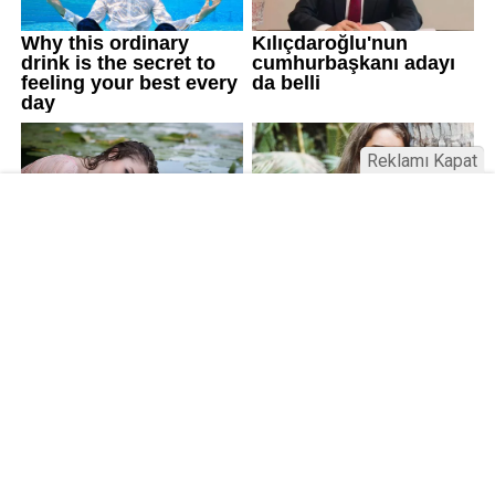
Reklamı Kapat
Kamu Bülteni © 2023
Anasayfa
Künye
İletişim
Gizlilik İlkeleri
Sitene Ekle