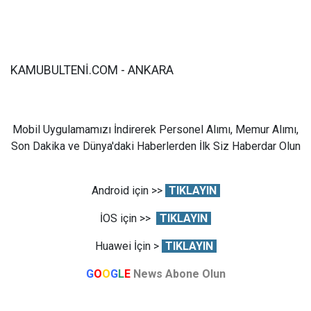
KAMUBULTENİ.COM - ANKARA
Mobil Uygulamamızı İndirerek Personel Alımı, Memur Alımı,
Son Dakika ve Dünya'daki Haberlerden İlk Siz Haberdar Olun
Android için >>
TIKLAYIN
İOS için >>
TIKLAYIN
Huawei İçin >
TIKLAYIN
G
O
O
G
L
E
News Abone Olun