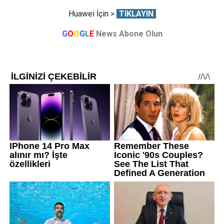
Huawei İçin >
TIKLAYIN
G
O
O
G
L
E
News Abone Olun