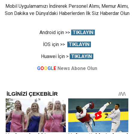
Mobil Uygulamamızı İndirerek Personel Alımı, Memur Alımı,
Son Dakika ve Dünya'daki Haberlerden İlk Siz Haberdar Olun
Android için >>
TIKLAYIN
İOS için >>
TIKLAYIN
Huawei İçin >
TIKLAYIN
G
O
O
G
L
E
News Abone Olun