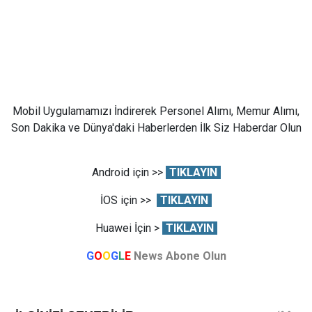
Mobil Uygulamamızı İndirerek Personel Alımı, Memur Alımı,
Son Dakika ve Dünya'daki Haberlerden İlk Siz Haberdar Olun
Android için >>
TIKLAYIN
İOS için >>
TIKLAYIN
Huawei İçin >
TIKLAYIN
G
O
O
G
L
E
News Abone Olun