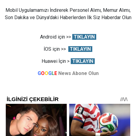
Mobil Uygulamamızı İndirerek Personel Alımı, Memur Alımı,
Son Dakika ve Dünya'daki Haberlerden İlk Siz Haberdar Olun
Android için >>
TIKLAYIN
İOS için >>
TIKLAYIN
Huawei İçin >
TIKLAYIN
G
O
O
G
L
E
News Abone Olun