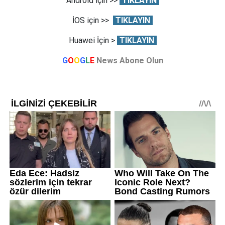
Android için >>
TIKLAYIN
İOS için >>
TIKLAYIN
Huawei İçin >
TIKLAYIN
G
O
O
G
L
E
News Abone Olun