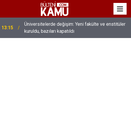
Üniversitelerde değişim: Yeni fakülte ve enstitüler
13:15
kuruldu, bazıları kapatıldı
MEB’de üst düzey değişim: Genel müdürler değişti,
13:00
yeni isimler atandı