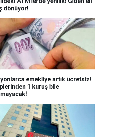
ildeki ATM'lerde yenilik! Giden eli
ş dönüyor!
lyonlarca emekliye artık ücretsiz!
plerinden 1 kuruş bile
kmayacak!