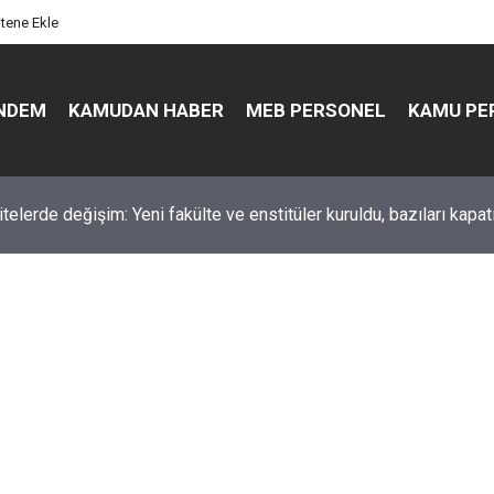
itene Ekle
NDEM
KAMUDAN HABER
MEB PERSONEL
KAMU PE
üst düzey değişim: Genel müdürler değişti, yeni isimler atandı