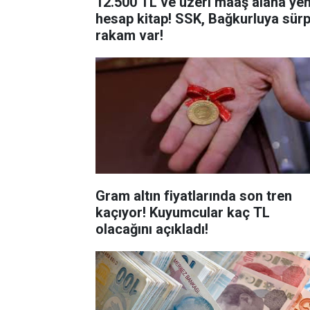
12.500 TL ve üzeri maaş alana yen
hesap kitap! SSK, Bağkurluya sürp
rakam var!
Gram altın fiyatlarında son tren
kaçıyor! Kuyumcular kaç TL
olacağını açıkladı!