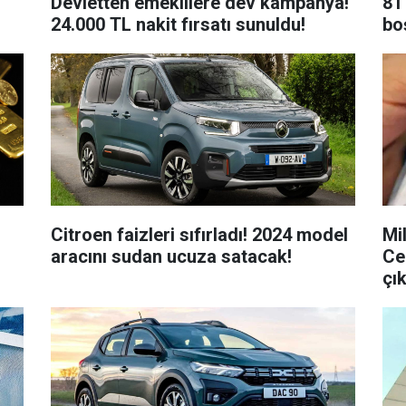
Devletten emeklilere dev kampanya!
81 
24.000 TL nakit fırsatı sunuldu!
bo
Citroen faizleri sıfırladı! 2024 model
Mi
aracını sudan ucuza satacak!
Ce
çı