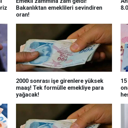
i
Emekli zammına zam geldi!
An
riz
Bakanlıktan emeklileri sevindiren
8.
oran!
2000 sonrası işe girenlere yüksek
15
maaş! Tek formülle emekliye para
on
yağacak!
he