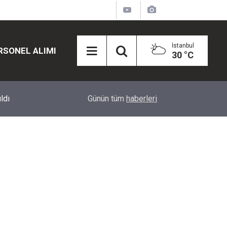
İstanbul
RSONEL ALIMI
30 °C
12:45
Eğiti Bir Sen'den Kadınlar İçin Olay Teklif: Çal
Günün tüm
haberleri