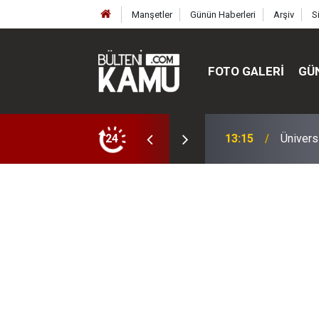
Manşetler
Günün Haberleri
Arşiv
S
FOTO GALERI
GÜ
ülte ve enstitüler kuruldu, bazıları kapatıldı
24
13:00
MEB’de 