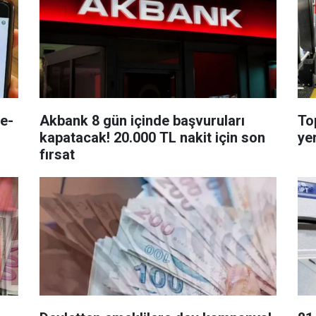
 e-
Akbank 8 gün içinde başvuruları
To
kapatacak! 20.000 TL nakit için son
ye
fırsat