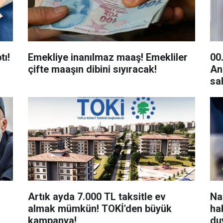
tı!
Emekliye inanılmaz maaş! Emekliler
00
çifte maaşın dibini sıyıracak!
An
sah
Artık ayda 7.000 TL taksitle ev
Na
almak mümkün! TOKİ'den büyük
ha
kampanya!
du