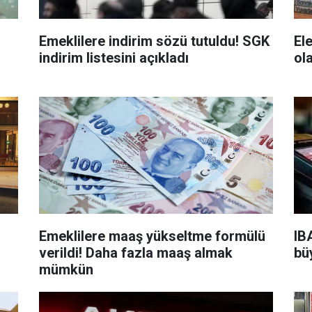
Emeklilere indirim sözü tutuldu! SGK
Ele
indirim listesini açıkladı
ol
Emeklilere maaş yükseltme formülü
IB
verildi! Daha fazla maaş almak
bü
mümkün