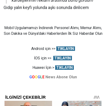
kardeşlerimin reklam arasında bunu gördüm
Gidip yalın keyfi yolunda aşkı sonunda dinlicem
Mobil Uygulamamızı İndirerek Personel Alımı, Memur Alımı,
Son Dakika ve Dünya'daki Haberlerden İlk Siz Haberdar Olun
Android için >>
TIKLAYIN
İOS için >>
TIKLAYIN
Huawei İçin >
TIKLAYIN
G
O
O
G
L
E
News Abone Olun