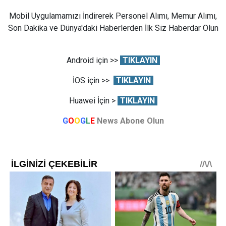
Mobil Uygulamamızı İndirerek Personel Alımı, Memur Alımı,
Son Dakika ve Dünya'daki Haberlerden İlk Siz Haberdar Olun
Android için >>
TIKLAYIN
İOS için >>
TIKLAYIN
Huawei İçin >
TIKLAYIN
G
O
O
G
L
E
News Abone Olun