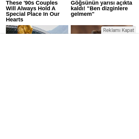
Reklamı Kapat
Kamu Bülteni © 2023
Anasayfa
Künye
İletişim
Gizlilik İlkeleri
Sitene Ekle