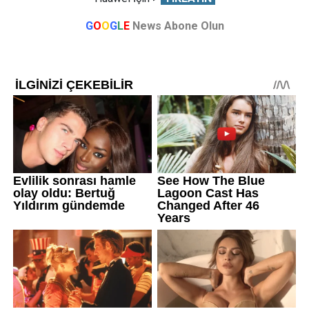
G
O
O
G
L
E
News Abone Olun