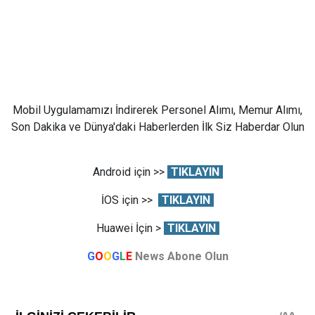
Mobil Uygulamamızı İndirerek Personel Alımı, Memur Alımı,
Son Dakika ve Dünya'daki Haberlerden İlk Siz Haberdar Olun
Android için >>
TIKLAYIN
İOS için >>
TIKLAYIN
Huawei İçin >
TIKLAYIN
G
O
O
G
L
E
News Abone Olun