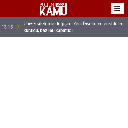
MEB’de üst düzey değişim: Genel müdürler değişti,
13:00
yeni isimler atandı