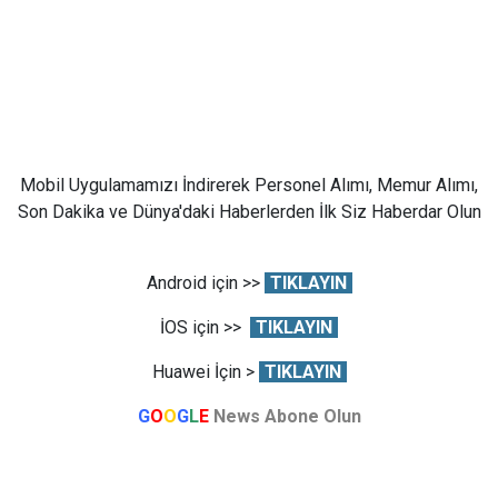
Mobil Uygulamamızı İndirerek Personel Alımı, Memur Alımı,
Son Dakika ve Dünya'daki Haberlerden İlk Siz Haberdar Olun
Android için >>
TIKLAYIN
İOS için >>
TIKLAYIN
Huawei İçin >
TIKLAYIN
G
O
O
G
L
E
News Abone Olun