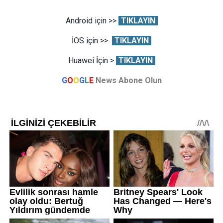
Android için >>
TIKLAYIN
İOS için >>
TIKLAYIN
Huawei İçin >
TIKLAYIN
G
O
O
G
L
E
News Abone Olun