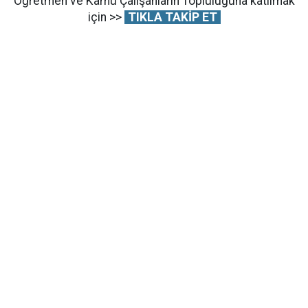
Öğretmen ve Kamu Çalışanların Topluluğuna katılmak
için >>
TIKLA TAKİP ET