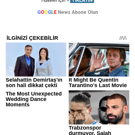
Huawei İçin >
TIKLAYIN
G
O
O
G
L
E
News Abone Olun