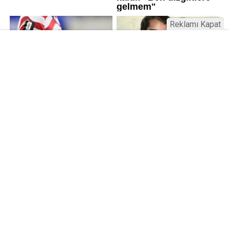
Reklamı Kapat
Kamu Bülteni © 2023
Anasayfa
Künye
İletişim
Gizlilik İlkeleri
Sitene Ekle