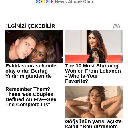
G
O
O
G
L
E
News Abone Olun