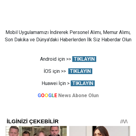
Mobil Uygulamamızı İndirerek Personel Alımı, Memur Alımı,
Son Dakika ve Dünya'daki Haberlerden İlk Siz Haberdar Olun
Android için >>
TIKLAYIN
İOS için >>
TIKLAYIN
Huawei İçin >
TIKLAYIN
G
O
O
G
L
E
News Abone Olun