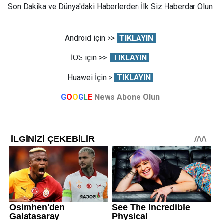
Son Dakika ve Dünya'daki Haberlerden İlk Siz Haberdar Olun
Android için >>
TIKLAYIN
İOS için >>
TIKLAYIN
Huawei İçin >
TIKLAYIN
G
O
O
G
L
E
News Abone Olun