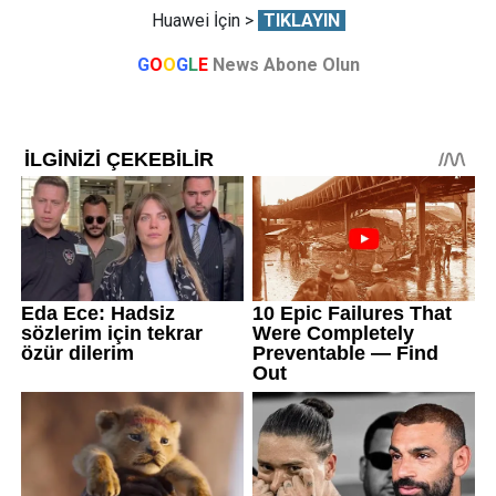
Huawei İçin >
TIKLAYIN
G
O
O
G
L
E
News Abone Olun