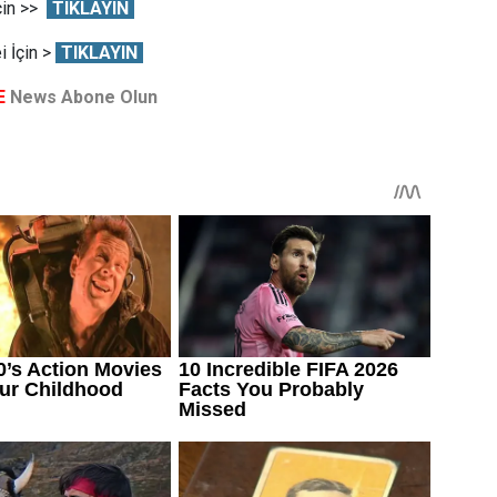
çin >>
TIKLAYIN
 İçin >
TIKLAYIN
E
News Abone Olun