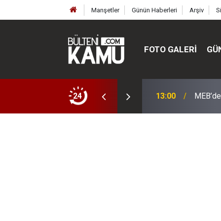
Manşetler
Günün Haberleri
Arşiv
S
FOTO GALERI
GÜ
ülte ve enstitüler kuruldu, bazıları kapatıldı
24
13:00
MEB’de 