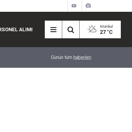
İstanbul
RSONEL ALIMI
27 °C
12:45
Eğiti Bir Sen'den Kadınlar İçin Olay Teklif: Çal
Günün tüm
haberleri