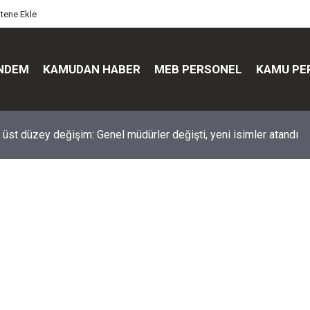
itene Ekle
NDEM
KAMUDAN HABER
MEB PERSONEL
KAMU PE
üst düzey değişim: Genel müdürler değişti, yeni isimler atandı