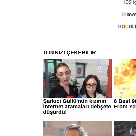
İOS i
Huawei
G
O
O
G
L