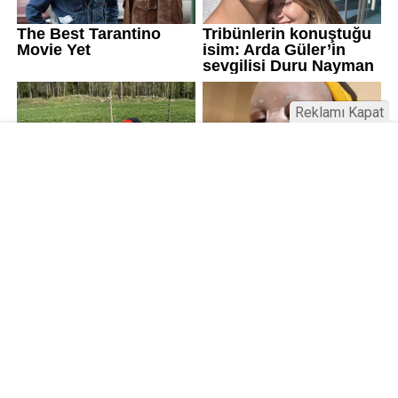
Reklamı Kapat
Kamu Bülteni © 2023
Anasayfa
Künye
İletişim
Gizlilik İlkeleri
Sitene Ekle