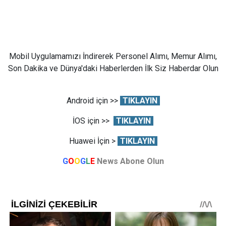
Mobil Uygulamamızı İndirerek Personel Alımı, Memur Alımı,
Son Dakika ve Dünya'daki Haberlerden İlk Siz Haberdar Olun
Android için >>
TIKLAYIN
İOS için >>
TIKLAYIN
Huawei İçin >
TIKLAYIN
G
O
O
G
L
E
News Abone Olun