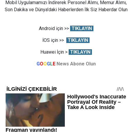
Mobil Uygulamamızı İndirerek Personel Alımı, Memur Alımı,
Son Dakika ve Dünya'daki Haberlerden İlk Siz Haberdar Olun
Android için >>
TIKLAYIN
İOS için >>
TIKLAYIN
Huawei İçin >
TIKLAYIN
G
O
O
G
L
E
News Abone Olun