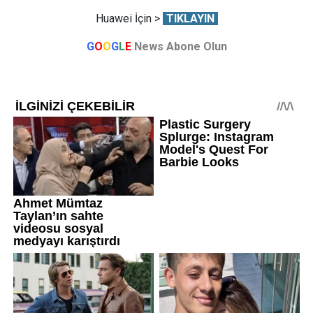
Huawei İçin >
TIKLAYIN
G
O
O
G
L
E
News Abone Olun