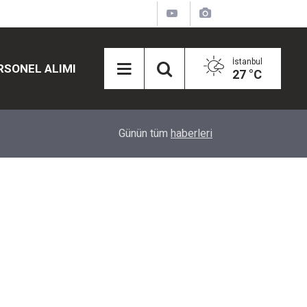
İstanbul
RSONEL ALIMI
27 °C
12:45
Eğiti Bir Sen'den Kadınlar İçin Olay Teklif: Çal
Günün tüm
haberleri