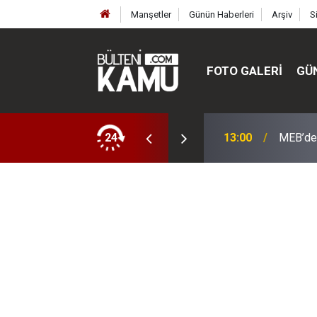
Manşetler
Günün Haberleri
Arşiv
S
FOTO GALERI
GÜ
ülte ve enstitüler kuruldu, bazıları kapatıldı
24
13:00
MEB’de 