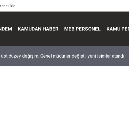
itene Ekle
NDEM
KAMUDAN HABER
MEB PERSONEL
KAMU PE
üst düzey değişim: Genel müdürler değişti, yeni isimler atandı