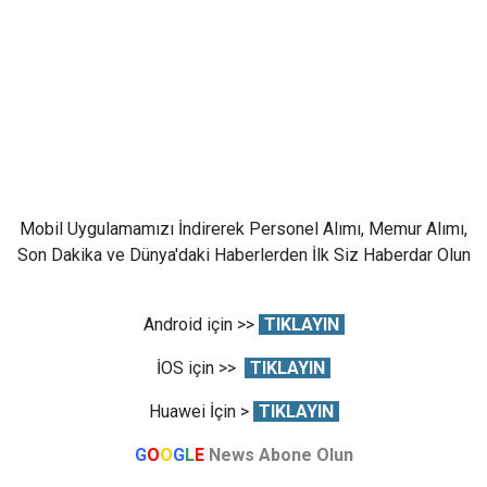
Mobil Uygulamamızı İndirerek Personel Alımı, Memur Alımı,
Son Dakika ve Dünya'daki Haberlerden İlk Siz Haberdar Olun
Android için >>
TIKLAYIN
İOS için >>
TIKLAYIN
Huawei İçin >
TIKLAYIN
G
O
O
G
L
E
News Abone Olun