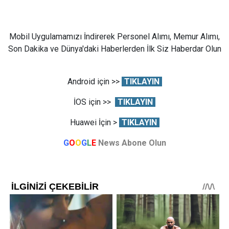
Mobil Uygulamamızı İndirerek Personel Alımı, Memur Alımı,
Son Dakika ve Dünya'daki Haberlerden İlk Siz Haberdar Olun
Android için >>
TIKLAYIN
İOS için >>
TIKLAYIN
Huawei İçin >
TIKLAYIN
G
O
O
G
L
E
News Abone Olun