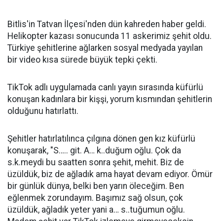
Bitlis'in Tatvan İlçesi'nden dün kahreden haber geldi.
Helikopter kazası sonucunda 11 askerimiz şehit oldu.
Türkiye şehitlerine ağlarken sosyal medyada yayılan
bir video kısa sürede büyük tepki çekti.
TikTok adlı uygulamada canlı yayın sırasında küfürlü
konuşan kadınlara bir kişşi, yorum kısmından şehitlerin
olduğunu hatırlattı.
Şehitler hatırlatılınca çılgına dönen gen kız küfürlü
konuşarak, "S….. git. A… k..duğum oğlu. Çok da
s.k.meydi bu saatten sonra şehit, mehit. Biz de
üzüldük, biz de ağladık ama hayat devam ediyor. Ömür
bir günlük dünya, belki ben yarın öleceğim. Ben
eğlenmek zorundayım. Başımız sağ olsun, çok
üzüldük, ağladık yeter yani a… s..tuğumun oğlu.