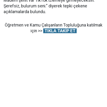
Madem şehit var TikTok izlemeye girmeyeceksin.
Şerefsiz, bulurum seni.” diyerek tepki çekene
açıklamalarda bulundu.
Öğretmen ve Kamu Çalışanların Topluluğuna katılmak
için >>
TIKLA TAKİP ET