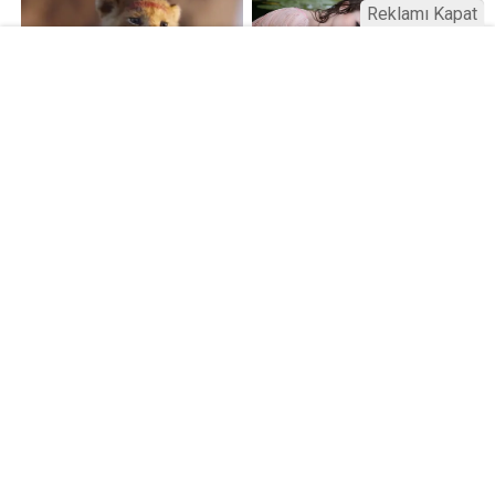
Reklamı Kapat
Kamu Bülteni © 2023
Anasayfa
Künye
İletişim
Gizlilik İlkeleri
Sitene Ekle
Haber Portalı Yazılımı