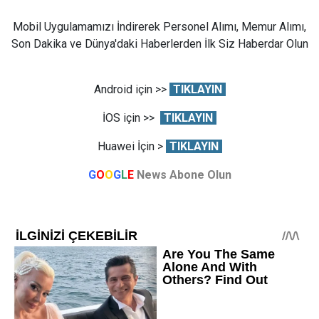
Mobil Uygulamamızı İndirerek Personel Alımı, Memur Alımı,
Son Dakika ve Dünya'daki Haberlerden İlk Siz Haberdar Olun
Android için >>
TIKLAYIN
İOS için >>
TIKLAYIN
Huawei İçin >
TIKLAYIN
G
O
O
G
L
E
News Abone Olun