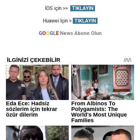
İOS için >>
TIKLAYIN
Huawei İçin >
TIKLAYIN
G
O
O
G
L
E
News Abone Olun