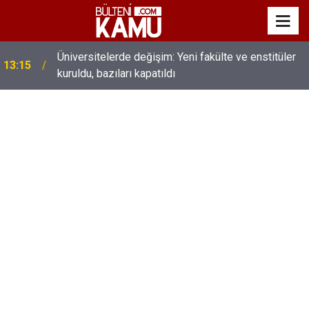
Üniversitelerde değişim: Yeni fakülte ve enstitüler
13:15
kuruldu, bazıları kapatıldı
MEB’de üst düzey değişim: Genel müdürler değişti,
13:00
yeni isimler atandı