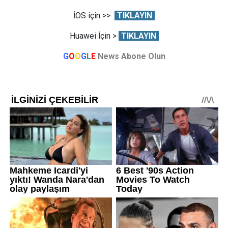
İOS için >>
TIKLAYIN
Huawei İçin >
TIKLAYIN
G
O
O
G
L
E
News Abone Olun