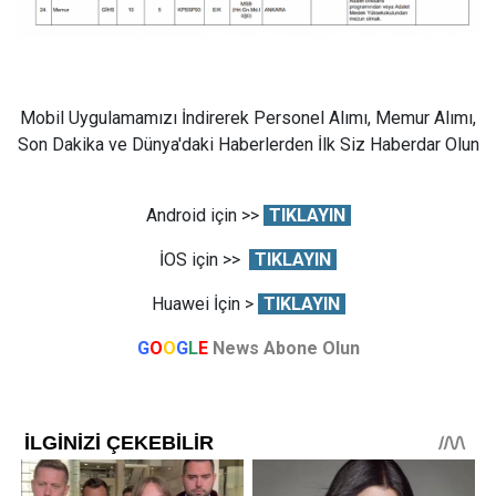
Mobil Uygulamamızı İndirerek Personel Alımı, Memur Alımı,
Son Dakika ve Dünya'daki Haberlerden İlk Siz Haberdar Olun
Android için >>
TIKLAYIN
İOS için >>
TIKLAYIN
Huawei İçin >
TIKLAYIN
G
O
O
G
L
E
News Abone Olun