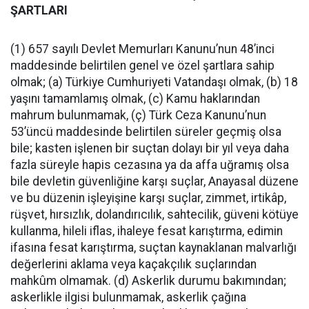
ŞARTLARI
(1) 657 sayılı Devlet Memurları Kanunu’nun 48’inci
maddesinde belirtilen genel ve özel şartlara sahip
olmak; (a) Türkiye Cumhuriyeti Vatandaşı olmak, (b) 18
yaşını tamamlamış olmak, (c) Kamu haklarından
mahrum bulunmamak, (ç) Türk Ceza Kanunu’nun
53’üncü maddesinde belirtilen süreler geçmiş olsa
bile; kasten işlenen bir suçtan dolayı bir yıl veya daha
fazla süreyle hapis cezasına ya da affa uğramış olsa
bile devletin güvenliğine karşı suçlar, Anayasal düzene
ve bu düzenin işleyişine karşı suçlar, zimmet, irtikâp,
rüşvet, hırsızlık, dolandırıcılık, sahtecilik, güveni kötüye
kullanma, hileli iflas, ihaleye fesat karıştırma, edimin
ifasına fesat karıştırma, suçtan kaynaklanan malvarlığı
değerlerini aklama veya kaçakçılık suçlarından
mahkûm olmamak. (d) Askerlik durumu bakımından;
askerlikle ilgisi bulunmamak, askerlik çağına