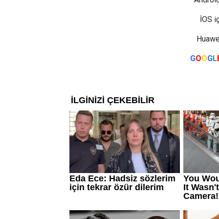
İOS i
Huawei
G
O
O
G
L