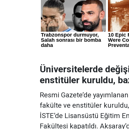
Üniversitelerde değiş
enstitüler kuruldu, baz
Resmi Gazete’de yayımlanan k
fakülte ve enstitüler kuruldu
İSTE’de Lisansüstü Eğitim En
Fakültesi kapatıldı. Aksaray’d