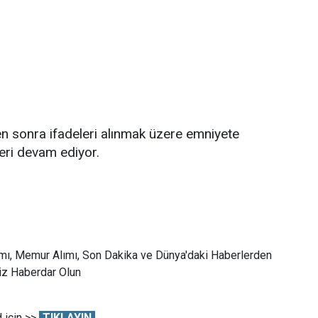
den sonra ifadeleri alınmak üzere emniyete
leri devam ediyor.
mı, Memur Alımı, Son Dakika ve Dünya'daki Haberlerden
Siz Haberdar Olun
 için >>
TIKLAYIN