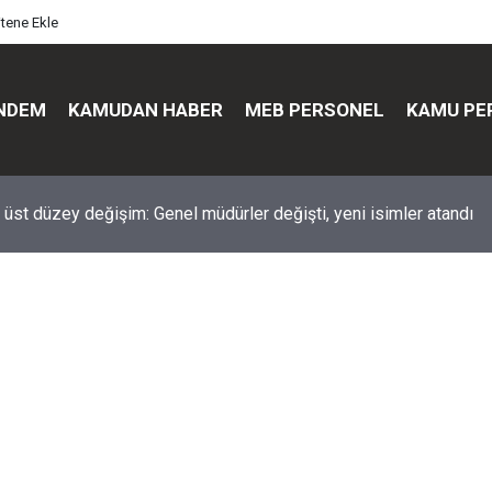
itene Ekle
NDEM
KAMUDAN HABER
MEB PERSONEL
KAMU PE
üst düzey değişim: Genel müdürler değişti, yeni isimler atandı