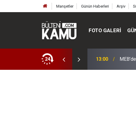
Manşetler
Günün Haberleri
Arşiv
S
FOTO GALERI
GÜ
ülte ve enstitüler kuruldu, bazıları kapatıldı
24
13:00
MEB’de 