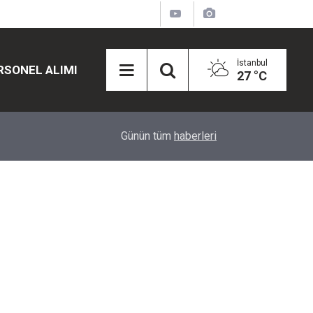
İstanbul
RSONEL ALIMI
27 °C
12:45
Eğiti Bir Sen'den Kadınlar İçin Olay Teklif: Çal
Günün tüm
haberleri