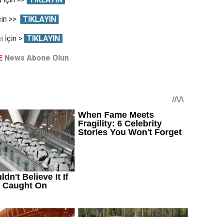
çin >>
TIKLAYIN
 İçin >
TIKLAYIN
E
News Abone Olun