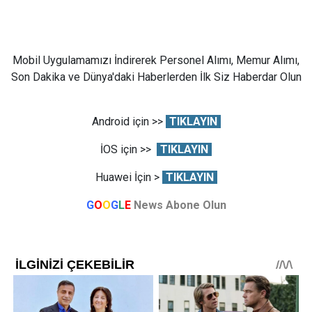
Mobil Uygulamamızı İndirerek Personel Alımı, Memur Alımı,
Son Dakika ve Dünya'daki Haberlerden İlk Siz Haberdar Olun
Android için >>
TIKLAYIN
İOS için >>
TIKLAYIN
Huawei İçin >
TIKLAYIN
G
O
O
G
L
E
News Abone Olun