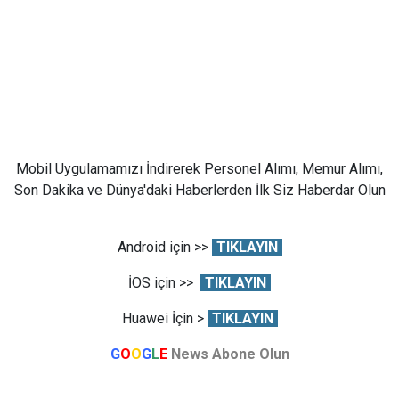
Mobil Uygulamamızı İndirerek Personel Alımı, Memur Alımı,
Son Dakika ve Dünya'daki Haberlerden İlk Siz Haberdar Olun
Android için >>
TIKLAYIN
İOS için >>
TIKLAYIN
Huawei İçin >
TIKLAYIN
G
O
O
G
L
E
News Abone Olun