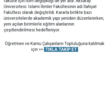
fakülte için isim değişikliği de yer aldı: Aksaray
Üniversitesi: İslami İlimler Fakültesinin adı İlahiyat
Fakültesi olarak değiştirildi. Kararla birlikte bazı
üniversitelerde akademik yapı yeniden düzenlenirken,
yeni açılan birimlerle eğitim alanlarının
çeşitlendirilmesi hedefleniyor.
Öğretmen ve Kamu Çalışanların Topluluğuna katılmak
için >>
TIKLA TAKİP ET