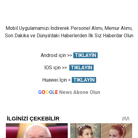
Mobil Uygulamamızı İndirerek Personel Alımı, Memur Alımı,
Son Dakika ve Dünya'daki Haberlerden İlk Siz Haberdar Olun
Android için >>
TIKLAYIN
İOS için >>
TIKLAYIN
Huawei İçin >
TIKLAYIN
G
O
O
G
L
E
News Abone Olun