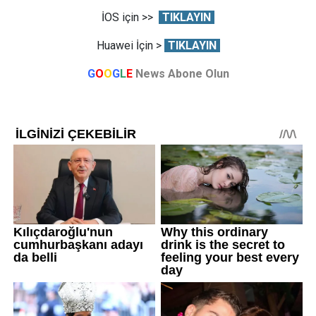
İOS için >>
TIKLAYIN
Huawei İçin >
TIKLAYIN
G
O
O
G
L
E
News Abone Olun