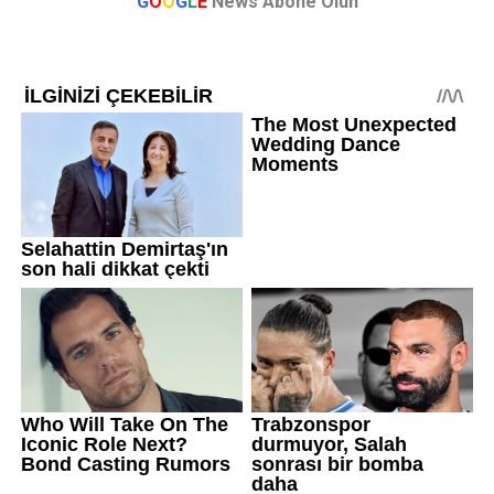
G
O
O
G
L
E
News Abone Olun