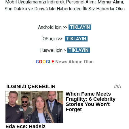
Mobil Uygulamamızı İndirerek Personel Alımı, Memur Alımı,
Son Dakika ve Dünya'daki Haberlerden İlk Siz Haberdar Olun
Android için >>
TIKLAYIN
İOS için >>
TIKLAYIN
Huawei İçin >
TIKLAYIN
G
O
O
G
L
E
News Abone Olun