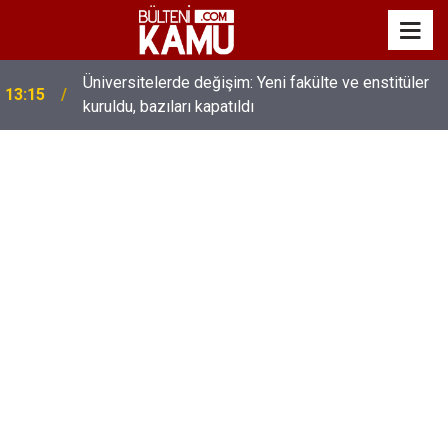
Üniversitelerde değişim: Yeni fakülte ve enstitüler
13:15
kuruldu, bazıları kapatıldı
MEB’de üst düzey değişim: Genel müdürler değişti,
13:00
yeni isimler atandı