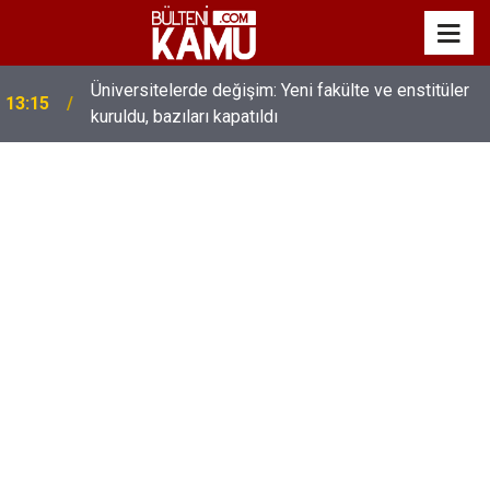
Üniversitelerde değişim: Yeni fakülte ve enstitüler
13:15
kuruldu, bazıları kapatıldı
MEB’de üst düzey değişim: Genel müdürler değişti,
13:00
yeni isimler atandı