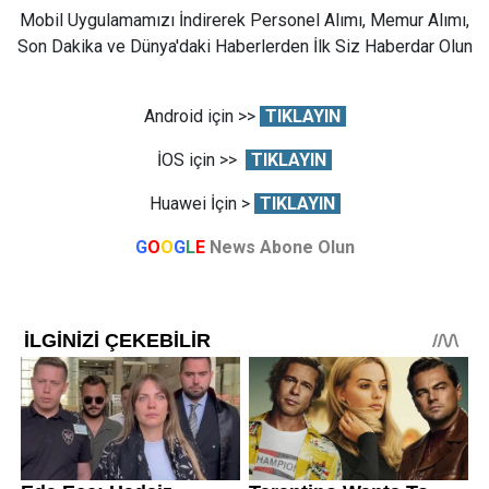
Mobil Uygulamamızı İndirerek Personel Alımı, Memur Alımı,
Son Dakika ve Dünya'daki Haberlerden İlk Siz Haberdar Olun
Android için >>
TIKLAYIN
İOS için >>
TIKLAYIN
Huawei İçin >
TIKLAYIN
G
O
O
G
L
E
News Abone Olun