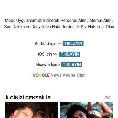
Mobil Uygulamamızı İndirerek Personel Alımı, Memur Alımı,
Son Dakika ve Dünya'daki Haberlerden İlk Siz Haberdar Olun
Android için >>
TIKLAYIN
İOS için >>
TIKLAYIN
Huawei İçin >
TIKLAYIN
G
O
O
G
L
E
News Abone Olun