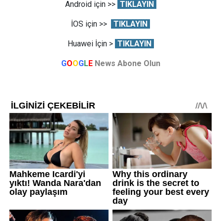
Android için >>
TIKLAYIN
İOS için >>
TIKLAYIN
Huawei İçin >
TIKLAYIN
G
O
O
G
L
E
News Abone Olun