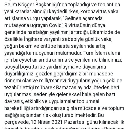
Selim Köşger Başkanlığı'nda toplandığı ve toplantıda
yeni kararlar alındığı kaydedilirken, koronavirüs vaka
artışlarına vurgu yapılarak, "Gelinen aşamada
mutasyona uğrayan Covid­19 virüsünün dünya
genelinde hastalığın yayılımını artırdığı, ülkemizde de
özellikle İngiltere varyantı sebebiyle günlük vaka,
yoğun bakım ve entübe hasta sayılarında artış
yaşandığı kamuoyunun malumudur. Tüm İslam alemi
için bireysel anlamda arınma ve yenilenme bilincimizi,
sosyal boyutta ise yardımlaşma ve dayanışma
duyarlılığımızı gözden geçirdiğimiz bir muhasebe
dönemi olan ve milli/manevi duyguların yoğun şekilde
tezahür ettiği mübarek Ramazan ayında, öteden beri
uygulanması nedeniyle geleneksel hale gelen bazı
davranış, etkinlik ve uygulamalar toplumsal
hareketliliği artırdığından salgınla mücadele ve toplum
sağlığı açısından risk oluşturabilmektedir. Bu
çerçevede, 12 Nisan 2021 Pazartesi günü kılınacak ilk