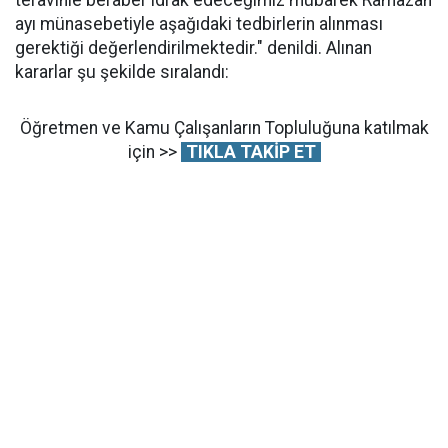
teravihle beraber idrak edeceğimiz mübarek Ramazan
ayı münasebetiyle aşağıdaki tedbirlerin alınması
gerektiği değerlendirilmektedir." denildi. Alınan
kararlar şu şekilde sıralandı:
Öğretmen ve Kamu Çalışanların Topluluğuna katılmak
için >>
TIKLA TAKİP ET