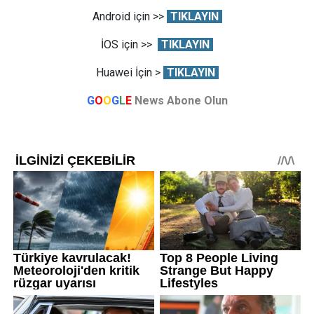
Android için >>
TIKLAYIN
İOS için >>
TIKLAYIN
Huawei İçin >
TIKLAYIN
G
O
O
G
L
E
News Abone Olun