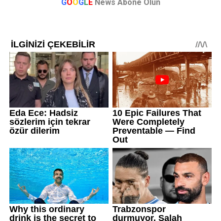
G
O
O
G
L
E
News Abone Olun