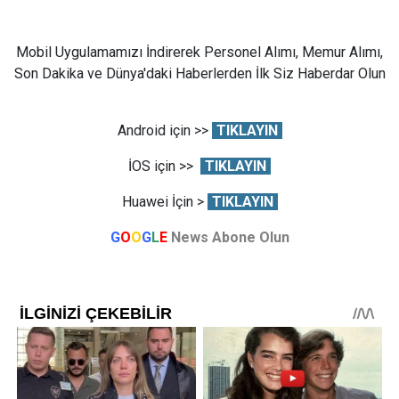
Mobil Uygulamamızı İndirerek Personel Alımı, Memur Alımı,
Son Dakika ve Dünya'daki Haberlerden İlk Siz Haberdar Olun
Android için >>
TIKLAYIN
İOS için >>
TIKLAYIN
Huawei İçin >
TIKLAYIN
G
O
O
G
L
E
News Abone Olun