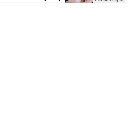
Kamu Bülteni © 2023
Anasayfa
Künye
İletişim
Gizlilik İlkeleri
Sitene Ekle
Haber Portalı Yazılımı