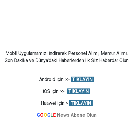
Mobil Uygulamamızı İndirerek Personel Alımı, Memur Alımı,
Son Dakika ve Dünya'daki Haberlerden İlk Siz Haberdar Olun
Android için >>
TIKLAYIN
İOS için >>
TIKLAYIN
Huawei İçin >
TIKLAYIN
G
O
O
G
L
E
News Abone Olun