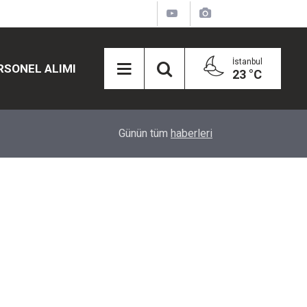
İstanbul
RSONEL ALIMI
23 °C
12:45
Eğiti Bir Sen'den Kadınlar İçin Olay Teklif: Çal
Günün tüm
haberleri