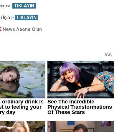
çin >>
TIKLAYIN
 İçin >
TIKLAYIN
E
News Abone Olun