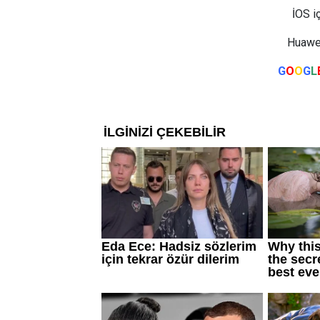
İOS i
Huawei
G
O
O
G
L