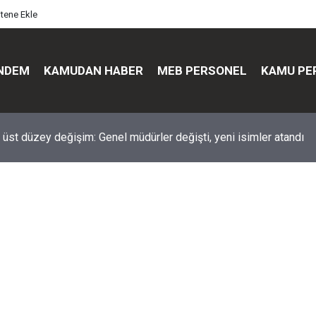
itene Ekle
NDEM
KAMUDAN HABER
MEB PERSONEL
KAMU PE
üst düzey değişim: Genel müdürler değişti, yeni isimler atandı