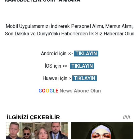
Mobil Uygulamamızı İndirerek Personel Alımı, Memur Alımı,
Son Dakika ve Dünya'daki Haberlerden İlk Siz Haberdar Olun
Android için >>
TIKLAYIN
İOS için >>
TIKLAYIN
Huawei İçin >
TIKLAYIN
G
O
O
G
L
E
News Abone Olun