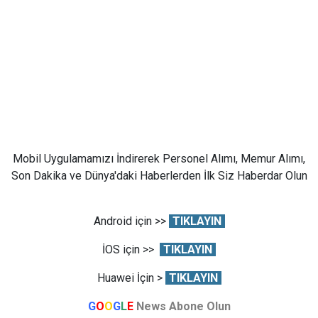
Mobil Uygulamamızı İndirerek Personel Alımı, Memur Alımı,
Son Dakika ve Dünya'daki Haberlerden İlk Siz Haberdar Olun
Android için >>
TIKLAYIN
İOS için >>
TIKLAYIN
Huawei İçin >
TIKLAYIN
G
O
O
G
L
E
News Abone Olun