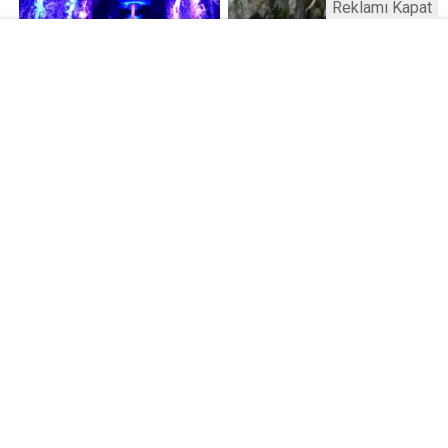
Reklamı Kapat
Kamu Bülteni © 2023
Anasayfa
Künye
İletişim
Gizlilik İlkeleri
Sitene Ekle
Haber Portalı Yazılımı