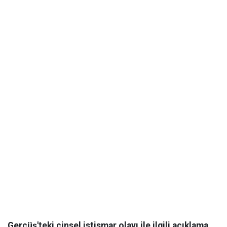
Gercüş'teki cinsel istismar olayı ile ilgili açıklama.